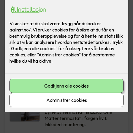
Vis flere
filtre
ELKO Dimmer - RS16/315 LED
Ferdig montert utskift dimmer
RS16/315 GLE PH (Polarhvit)
2,290
,-
Bytte av termostat - ELKO
One Hvit
Bytte av termostat, til ELKO One
Matter termostat, i fargen hvit.
Inkludert montering.