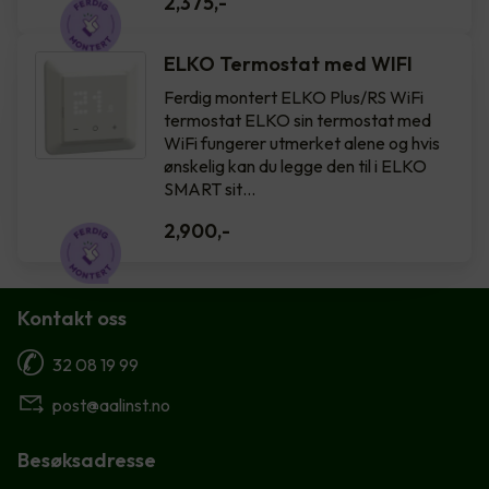
2,375
,-
ELKO Termostat med WIFI
Ferdig montert ELKO Plus/RS WiFi
termostat ELKO sin termostat med
WiFi fungerer utmerket alene og hvis
ønskelig kan du legge den til i ELKO
SMART sit…
2,900
,-
Kontakt oss
32 08 19 99
post@aalinst.no
Besøksadresse