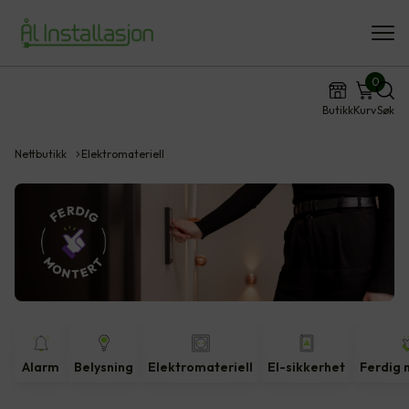
0
Butikk
Kurv
Søk
Nettbutikk
Elektromateriell
Alarm
Belysning
Elektromateriell
El-sikkerhet
Ferdig 