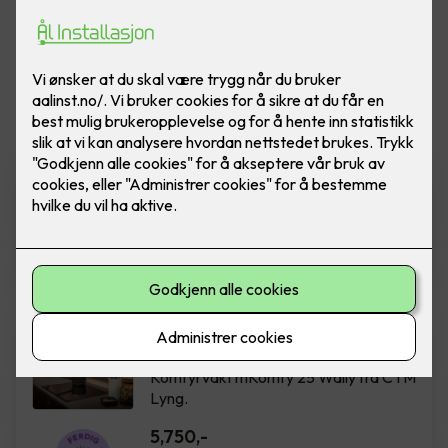
Vis flere
filtre
Rehabilitering av sikringsskap
Ferdig montert rehab sikringsskap m/
innmat. Boligskap IT 50A 12 kurser.
18,800
,-
Komfyrvakt mKomfy Wally
m/trådløs sensor
Komfyrvakt mKomfy 25 Wally fra CTM
Lyng.
5,750
,-