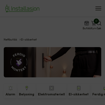
0
Butikk
Kurv
Søk
Nettbutikk
El-sikkerhet
Alarm
Belysning
Elektromateriell
El-sikkerhet
Ferdig 