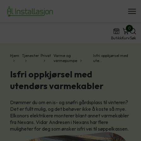
0
Butikk
Kurv
Søk
Hjem
Tjenester
Privat
Varme og
Isfri oppkjørsel med
varmepumpe
ute…
Isfri oppkjørsel med
utendørs varmekabler
Drømmer du om en is- og snøfri gårdsplass til vinteren?
Det er fullt mulig, og det behøver ikke å koste så mye.
Elkonors elektrikere monterer blant annet varmekabler
fra Nexans. Vidar Andresen i Nexans har flere
muligheter for deg som ønsker isfri vei til søppelkassen.