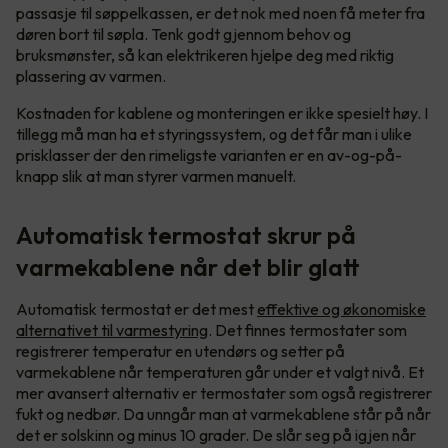
passasje til søppelkassen, er det nok med noen få meter fra
døren bort til søpla. Tenk godt gjennom behov og
bruksmønster, så kan elektrikeren hjelpe deg med riktig
plassering av varmen.
Kostnaden for kablene og monteringen er ikke spesielt høy. I
tillegg må man ha et styringssystem, og det får man i ulike
prisklasser der den rimeligste varianten er en av-og-på-
knapp slik at man styrer varmen manuelt.
Automatisk termostat skrur på
varmekablene når det blir glatt
Automatisk termostat er det mest
effektive og økonomiske
alternativet til varmestyring
. Det finnes termostater som
registrerer temperatur en utendørs og setter på
varmekablene når temperaturen går under et valgt nivå. Et
mer avansert alternativ er termostater som også registrerer
fukt og nedbør. Da unngår man at varmekablene står på når
det er solskinn og minus 10 grader. De slår seg på igjen når