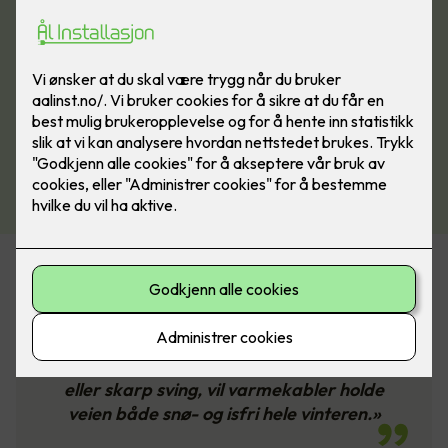
«Varmekabler kan legges under asfalt
og belegningsstein. Hvis du har en
klønete innkjøring med en bratt bakke
eller skarp sving, vil varmekabler holde
veien både snø- og isfri hele vinteren.»