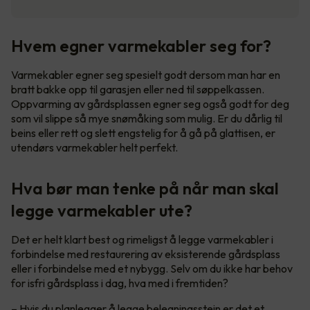
Hvem egner varmekabler seg for?
Varmekabler egner seg spesielt godt dersom man har en
bratt bakke opp til garasjen eller ned til søppelkassen.
Oppvarming av gårdsplassen egner seg også godt for deg
som vil slippe så mye snømåking som mulig. Er du dårlig til
beins eller rett og slett engstelig for å gå på glattisen, er
utendørs varmekabler helt perfekt.
Hva bør man tenke på når man skal
legge varmekabler ute?
Det er helt klart best og rimeligst å legge varmekabler i
forbindelse med restaurering av eksisterende gårdsplass
eller i forbindelse med et nybygg. Selv om du ikke har behov
for isfri gårdsplass i dag, hva med i fremtiden?
– Hvis du planlegger å legge belegningsstein er det et