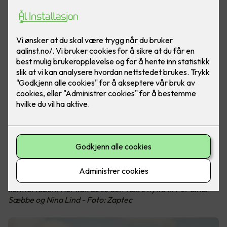
Med egen ladeboks på hytta unngår du ladekø og
rekkeviddeangst. Elbillading på hytta har aldri vært mer
komfortabelt. Her kan du se den vakre hytta til Per Einar
Sæbbe og Nina Lind - Foto: Zaptec