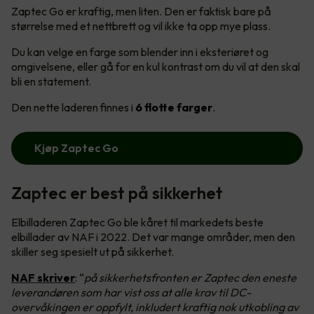
Zaptec Go er kraftig, men liten. Den er faktisk bare på
størrelse med et nettbrett og vil ikke ta opp mye plass.
Du kan velge en farge som blender inn i eksteriøret og
omgivelsene, eller gå for en kul kontrast om du vil at den skal
bli en statement.
Den nette laderen finnes i
6 flotte farger
.
Kjøp Zaptec Go
Zaptec er best på sikkerhet
Elbilladeren Zaptec Go ble kåret til markedets beste
elbillader av NAF i 2022. Det var mange områder, men den
skiller seg spesielt ut på sikkerhet.
NAF skriver
:
“
på sikkerhetsfronten er Zaptec den eneste
leverandøren som har vist oss at alle krav til DC-
overvåkingen er oppfylt, inkludert kraftig nok utkobling av