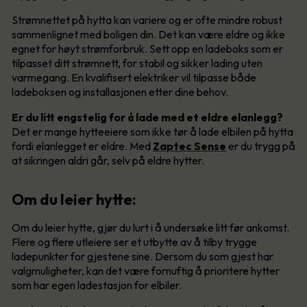
Strømnettet på hytta kan variere og er ofte mindre robust
sammenlignet med boligen din. Det kan være eldre og ikke
egnet for høyt strømforbruk. Sett opp en ladeboks som er
tilpasset ditt strømnett, for stabil og sikker lading uten
varmegang. En kvalifisert elektriker vil tilpasse både
ladeboksen og installasjonen etter dine behov.
Er du litt engstelig for å lade med et eldre elanlegg?
Det er mange hytteeiere som ikke tør å lade elbilen på hytta
fordi elanlegget er eldre. Med
Zaptec Sense
er du trygg på
at sikringen aldri går, selv på eldre hytter.
Om du leier hytte:
Om du leier hytte, gjør du lurt i å undersøke litt før ankomst.
Flere og flere utleiere ser et utbytte av å tilby trygge
ladepunkter for gjestene sine. Dersom du som gjest har
valgmuligheter, kan det være fornuftig å prioritere hytter
som har egen ladestasjon for elbiler.