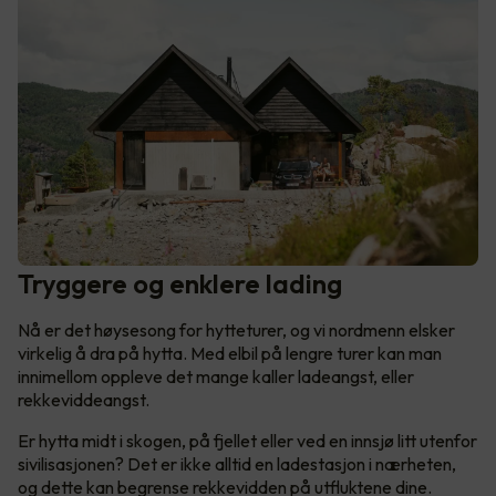
Tryggere og enklere lading
Nå er det høysesong for hytteturer, og vi nordmenn elsker
virkelig å dra på hytta. Med elbil på lengre turer kan man
innimellom oppleve det mange kaller ladeangst, eller
rekkeviddeangst.
Er hytta midt i skogen, på fjellet eller ved en innsjø litt utenfor
sivilisasjonen? Det er ikke alltid en ladestasjon i nærheten,
og dette kan begrense rekkevidden på utfluktene dine.