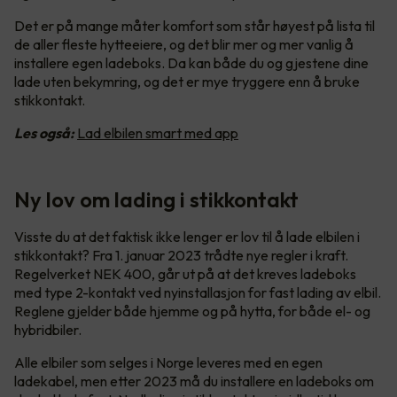
Det er på mange måter komfort som står høyest på lista til
de aller fleste hytteeiere, og det blir mer og mer vanlig å
installere egen ladeboks. Da kan både du og gjestene dine
lade uten bekymring, og det er mye tryggere enn å bruke
stikkontakt.
Les også:
Lad elbilen smart med app
Ny lov om lading i stikkontakt
Visste du at det faktisk ikke lenger er lov til å lade elbilen i
stikkontakt? Fra 1. januar 2023 trådte nye regler i kraft.
Regelverket NEK 400, går ut på at det kreves ladeboks
med type 2-kontakt ved nyinstallasjon for fast lading av elbil.
Reglene gjelder både hjemme og på hytta, for både el- og
hybridbiler.
Alle elbiler som selges i Norge leveres med en egen
ladekabel, men etter 2023 må du installere en ladeboks om