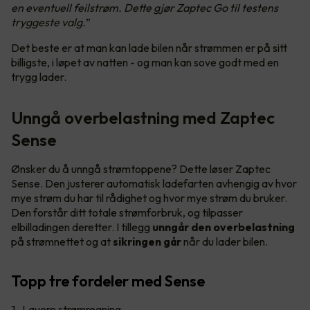
en eventuell feilstrøm. Dette gjør Zaptec Go til testens
tryggeste valg.
”
Det beste er at man kan lade bilen når strømmen er på sitt
billigste, i løpet av natten - og man kan sove godt med en
trygg lader.
Unngå overbelastning med Zaptec
Sense
Ønsker du å unngå strømtoppene? Dette løser Zaptec
Sense. Den justerer automatisk ladefarten avhengig av hvor
mye strøm du har til rådighet og hvor mye strøm du bruker.
Den forstår ditt totale strømforbruk, og tilpasser
elbilladingen deretter. I tillegg
unngår den overbelastning
på strømnettet og at
sikringen går
når du lader bilen.
Topp tre fordeler med Sense
Lavere strømregning.