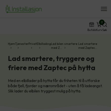
0
Butikk
Kurv
Søk
Hjem
Tjenester
Privat
Elbillading
Lad bilen smartere
Lad smartere
med Z…
med Zaptec…
Lad smartere, tryggere og
friere med Zaptec på hytta
Med en elbillader på hytta får du friheten til å utforske
både fjell, fjorder og nærområdet - uten å få ladeangst.
Slik lader du elbilen tryggest mulig på hytta.