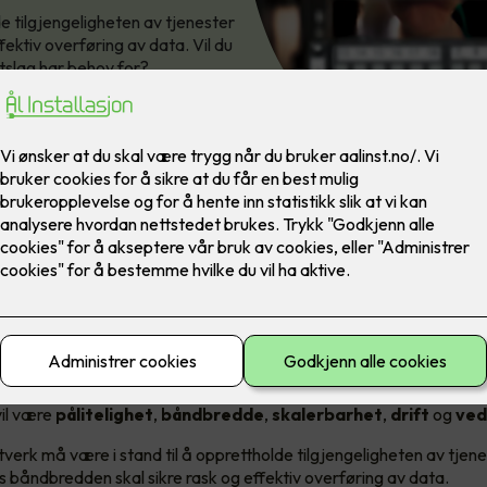
de tilgjengeligheten av tjenester
ektiv overføring av data. Vil du
ttslag har behov for?
rav til et datanettverk
ttverksløsning er det smart å vurdere hvilke behov man har. Kraven
vil være
pålitelighet
,
båndbredde
,
skalerbarhet
,
drift
og
ved
ttverk må være i stand til å opprettholde tilgjengeligheten av tjen
s båndbredden skal sikre rask og effektiv overføring av data.