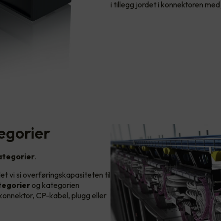
i tillegg jordet i konnektoren med
egorier
ategorier
.
det vi si overføringskapasiteten til
ategorier
og kategorien
 konnektor, CP-kabel, plugg eller