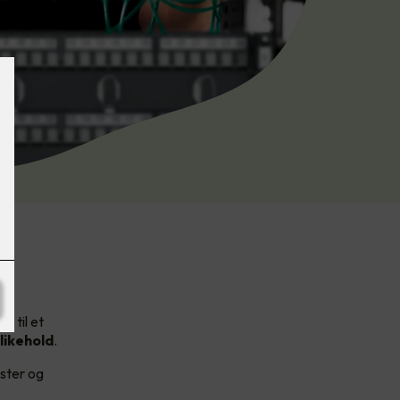
e til et
likehold
.
ester og