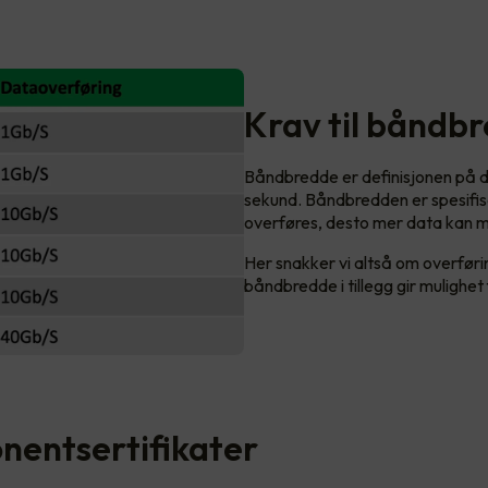
Krav til båndb
Båndbredde er definisjonen på 
sekund. Båndbredden er spesifise
overføres, desto mer data kan m
Her snakker vi altså om overføri
båndbredde i tillegg gir mulighe
entsertifikater