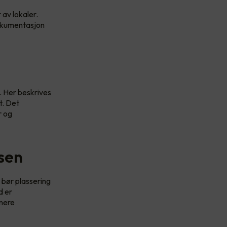
 av lokaler.
 dokumentasjon
 Her beskrives
t. Det
r og
asen
 bør plassering
d er
enere