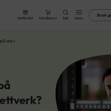
Book g
Nettbutikk
Handlekurv
Søk
Meny
 på ved v…
på
ettverk?