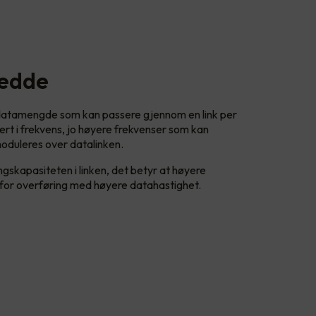
redde
datamengde som kan passere gjennom en link per
rt i frekvens, jo høyere frekvenser som kan
oduleres over datalinken.
ngskapasiteten i linken, det betyr at høyere
t for overføring med høyere datahastighet.