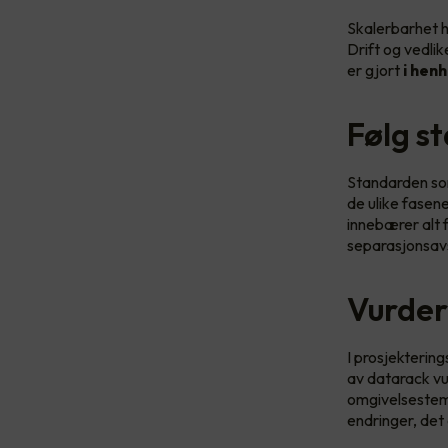
Skalerbarhet ha
Drift og vedlik
er gjort
i henh
Følg s
Standarden so
de ulike fasene
innebærer alt f
separasjonsavst
Vurder
I prosjekterin
av datarack vu
omgivelsestemp
endringer, det 