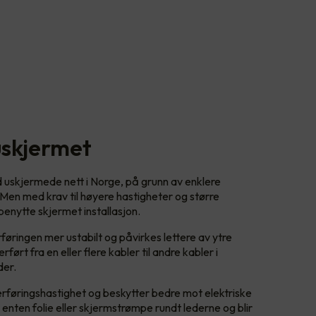
uskjermet
d uskjermede nett i Norge, på grunn av enklere
 Men med krav til høyere hastigheter og større
enytte skjermet installasjon.
øringen mer ustabilt og påvirkes lettere av ytre
ført fra en eller flere kabler til andre kabler i
der.
verføringshastighet og beskytter bedre mot elektriske
 enten folie eller skjermstrømpe rundt lederne og blir