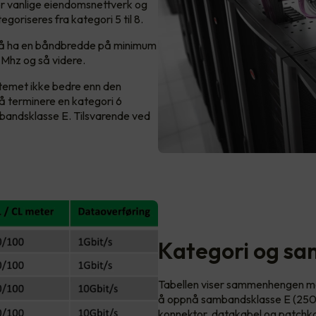
for vanlige eiendomsnettverk og
goriseres fra kategori 5 til 8.
r å ha en båndbredde på minimum
Mhz og så videre.
ystemet ikke bedre enn den
å terminere en kategori 6
ambandsklasse E. Tilsvarende ved
Kategori og s
Tabellen viser sammenhengen me
å oppnå sambandsklasse E (250
konnektor, datakabel og patchk