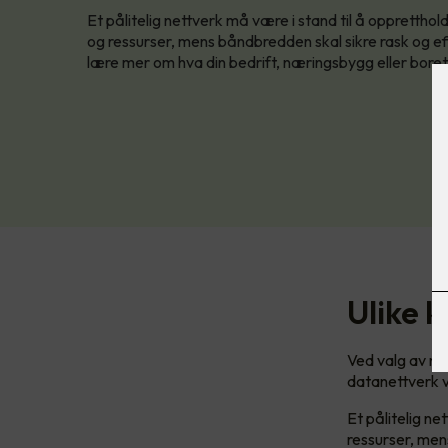
Et pålitelig nettverk må være i stand til å oppretthol
og ressurser, mens båndbredden skal sikre rask og eff
lære mer om hva din bedrift, næringsbygg eller bore
Ulike k
Ved valg av ne
datanettverk 
Et pålitelig ne
ressurser, men