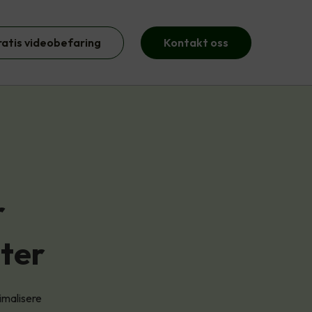
ratis videobefaring
Kontakt oss
r
ter
imalisere