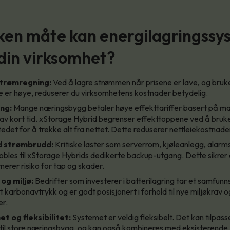
lken måte kan energilagringss
 din virksomhet?
trømregning:
Ved å lagre strømmen når prisene er lave, og bruk
e er høye, reduserer du virksomhetens kostnader betydelig.
ng:
Mange næringsbygg betaler høye effekttariffer basert på ma
t av kort tid. xStorage Hybrid begrenser effekttoppene ved å bruk
stedet for å trekke alt fra nettet. Dette reduserer nettleiekostnade
d strømbrudd:
Kritiske laster som serverrom, kjøleanlegg, alar
obles til xStorage Hybrids dedikerte backup-utgang. Dette sikrer 
imerer risiko for tap og skader.
og miljø:
Bedrifter som investerer i batterilagring tar et samfunn
tt karbonavtrykk og er godt posisjonert i forhold til nye miljøkrav o
er.
t og fleksibilitet:
Systemet er veldig fleksibelt. Det kan tilpass
til store næringsbygg, og kan også kombineres med eksisterende