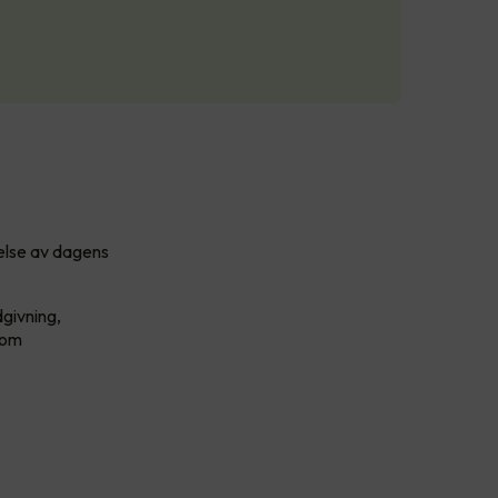
åelse av dagens
dgivning,
nsom