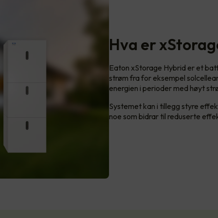
Hva er xStorag
Eaton xStorage Hybrid er et bat
strøm fra for eksempel solcelleanle
energien i perioder med høyt str
Systemet kan i tillegg styre effe
noe som bidrar til reduserte effe