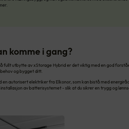
mer.
n komme i gang?
 få fullt utbytte av xStorage Hybrid er det viktig med en god forst
 behov og bygget ditt.
 en autorisert elektriker fra Elkonor, som kan bistå med energirå
installasjon av batterisystemet - slik at du sikrer en trygg og løn