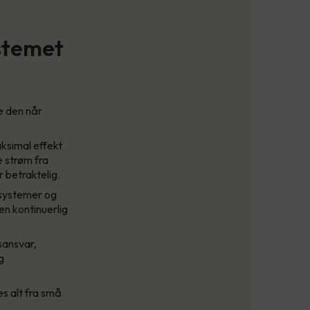
ystemet
e den når
ksimal effekt
e strøm fra
r betraktelig.
msystemer og
en kontinuerlig
sansvar,
g
es alt fra små