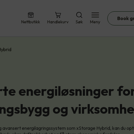
Book g
Nettbutikk
Handlekurv
Søk
Meny
Hybrid
te energiløsninger fo
ngsbygg og virksomhe
 avansert energilagringssystem som xStorage Hybrid, kan du opt