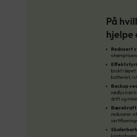
På hvi
hjelpe
Redusert s
strømprisen
Effektstyri
brukt i løpe
batteriet, i 
Backup ve
nødlys kan k
drift og min
Bærekraft 
reduserer si
sertifisering
Skalerbarhe
kontorbygg 