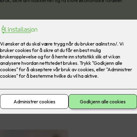
bruk, sikre driftssikkerhet og få store økonomiske fordeler.
ifter og eiendomsselskaper er energikostnader en betydelig del 
krav til bærekraft og energistyring i både offentlige og private by
 avansert energilagringssystem kan du optimalisere byggets energ
t og få store økonomiske fordeler.