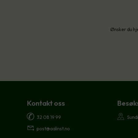
Ønsker du hje
Kontakt oss
Besøk
32 08 19 99
Sund
post@aalinst.no