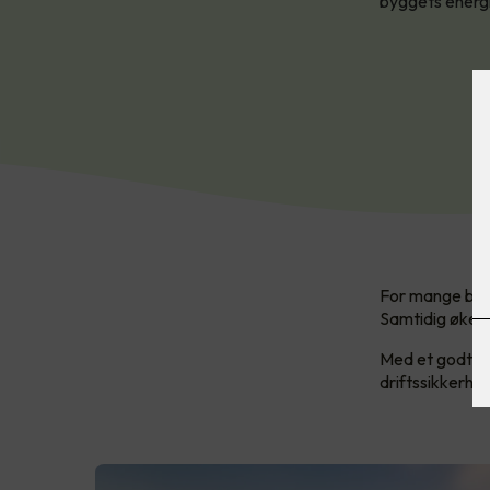
byggets energi
For mange bedr
Samtidig øker 
Med et godt og
driftssikkerhe