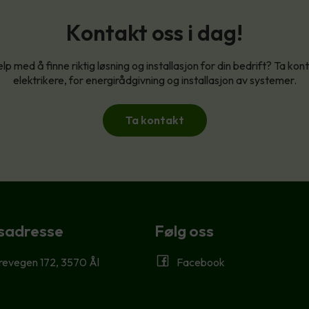
Kontakt oss i dag!
lp med å finne riktig løsning og installasjon for din bedrift? Ta ko
elektrikere, for energirådgivning og installasjon av systemer.
Ta kontakt
sadresse
Følg oss
revegen 172, 3570 Ål
Facebook