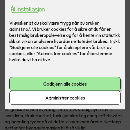
Høye strømpriser, og stadig større fokus på
energibesparelse, har gjort at flere norske bedrifter har fått
en ganske annen hverdag. Det stilles stadig nye krav til
inneklima, skalerbarhet, funksjonalitet og energieffektivitet,
og ingenting tyder på at dette vil avta med årene. Nettopp
derfor har byggautomasjon blitt så viktig.