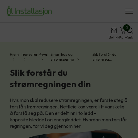
0
Butikk
Kurv
Søk
Hjem
Tjenester
Privat
Smarthus og
Slik forstår du
strømsparing
strømreg…
Slik forstår du
strømregningen din
Hvis man skal redusere strømregningen, er første steg å
forstå strømregningen. Nettleie kan være litt vanskelig
å forstå seg på. Den er delt inn i to ledd -
kapasitetsleddet og energileddet. Hvordan man forstår
regningen, tar vi deg gjennom her.