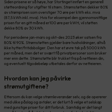
Siden prisene er så høye, har Stortinget innført en generell
støtteordning for utgifter til strøm. Strømstøtten dekker 80%
av strømprisen som overstiger 70 øre per kWh eks. mva
(87,5 kWh inkl. mva). Hvis for eksempel den gjennomsnittlige
prisen for en gitt måned er100 øre per kWH, vil støtten
dekke 80% av 30 kWh.
For periodene jan-mars og okt-des 2023 øker satsen fra
80% til 90%. Strømstøtten gjelder bare husholdninger, altså
ikke hytter/fritidsboliger. Den har et øvre tak på 5000 kWh
per måned, men det er svært få privatpersoner som bruker
mer enn dette. Strømstøtte blir trukket fra på nettleien din,
og eventuelt tilgodebeløp utbetales derfor av netteieren.
Hvordan kan jeg påvirke
strømutgiftene?
Ettersom du kan velge strømleverandør selv, og de opererer
med ulike påslag og avtaler, er det lurt å velge et selskap
med gunstige priser for ditt forbruk. Samtidig er det langt