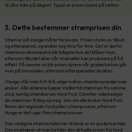
til ulike tider på døgnet. Typisk er prisen lavere på natten.
3. Dette bestemmer strømprisen din
Strøm er på mange måter ferskvare. Prisen styres av tilbud
og etterspørsel, og endrer seg time for time. Det er derfor
strømmen eksempelvis blir billigere hvis det blåser mye,
ettersom tilbudet øker når vindmøller kan produsere på full
effekt. På samme vis blir prisen dyrere når gradestokken går
over på minussiden, ettersom etterspørselen da øker.
I Norge står man fritt til å velge hvilken strømleverandør man
ønsker. Alle aktørene kjøper imidlertid strømmen fra samme
sted, nemlig strømbørsen Nord Pool. Deretter videreselger
de strømmen til deg og meg. Selv om alle bruker Nord Pool
finnes det regionale forskjeller i strømprisene, ettersom
Norge er delt opp i fem strømprissoner.
Den vanligste strømavtalen her til lands er en spotprisavtale.
Den innebærer at man betaler den aktuelle prisen fra Nord