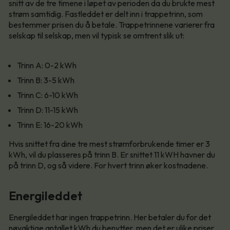
snitt av de tre timene i løpet av perioden da du brukte mest
strøm samtidig. Fastleddet er delt inn i trappetrinn, som
bestemmer prisen du å betale. Trappetrinnene varierer fra
selskap til selskap, men vil typisk se omtrent slik ut:
Trinn A: 0-2 kWh
Trinn B: 3-5 kWh
Trinn C: 6-10 kWh
Trinn D: 11-15 kWh
Trinn E: 16-20 kWh
Hvis snittet fra dine tre mest strømforbrukende timer er 3
kWh, vil du plasseres på trinn B. Er snittet 11 kWH havner du
på trinn D, og så videre. For hvert trinn øker kostnadene.
Energileddet
Energileddet har ingen trappetrinn. Her betaler du for det
nøyaktige antallet kWh du benytter, men det er ulike priser