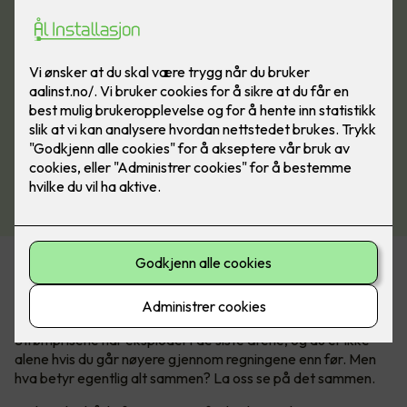
Kan være tricky å forstå
strømregningen
Strømprisene har eksplodert de siste årene, og du er ikke
alene hvis du går nøyere gjennom regningene enn før. Men
hva betyr egentlig alt sammen? La oss se på det sammen.