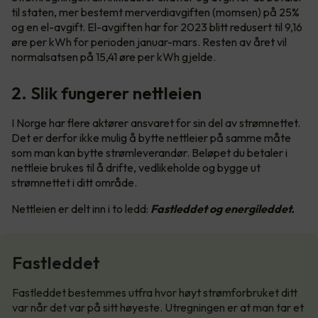
til staten, mer bestemt merverdiavgiften (momsen) på 25%
og en el-avgift. El-avgiften har for 2023 blitt redusert til 9,16
øre per kWh for perioden januar-mars. Resten av året vil
normalsatsen på 15,41 øre per kWh gjelde.
2. Slik fungerer nettleien
I Norge har flere aktører ansvaret for sin del av strømnettet.
Det er derfor ikke mulig å bytte nettleier på samme måte
som man kan bytte strømleverandør. Beløpet du betaler i
nettleie brukes til å drifte, vedlikeholde og bygge ut
strømnettet i ditt område.
Nettleien er delt inn i to ledd:
Fastleddet og energileddet.
Fastleddet
Fastleddet bestemmes utfra hvor høyt strømforbruket ditt
var når det var på sitt høyeste. Utregningen er at man tar et