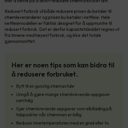
mer å hente på å aktivt redusere strømforbruket ditt.
Redusert forbruk vil både redusere prisen du betaler til
strømleverandører og prisen bu betaler i nettleie. Hele
nettleiemodellen er faktisk designet for å oppmuntre til
redusert forbruk. Det er derfor kapasitetsleddet regnes ut
fra timene med høyest forbruk, og ikke det totale
gjennomsnittet.
Her er noen tips som kan bidra til
å redusere forbruket.
Bytt til en gunstig strømavtale
Unngå å gjøre mange strømkrevende oppgaver
samtidig
Gjør strømkrevende oppgaver som elbillading på
tidspunkter når strømmen er billig
Reduser innetemperaturen med en grad eller to