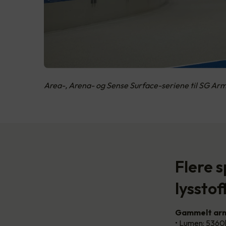
Area-, Arena- og Sense Surface-seriene til SG Arm
Flere 
lysstof
Gammelt arm
• Lumen: 5360