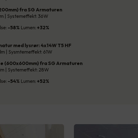
1200mm) fra SG Armaturen
lm | Systemeffekt: 36W
lse:
-58%
Lumen:
+32%
atur med lysrør: 4x14W T5 HF
lm | Sysmtemeffekt: 61W
ce (600x600mm) fra SG Armaturen
lm | Systemeffekt: 28W
lse:
-54%
Lumen:
+52%