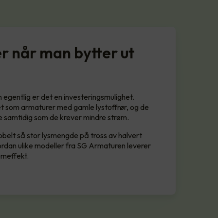
r når man bytter ut
n egentlig er det en investeringsmulighet.
 som armaturer med gamle lystoffrør, og de
e samtidig som de krever mindre strøm.
bbelt så stor lysmengde på tross av halvert
rdan ulike modeller fra SG Armaturen leverer
emeffekt.