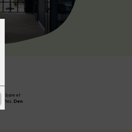
av
et bare et
nyttes.
Den