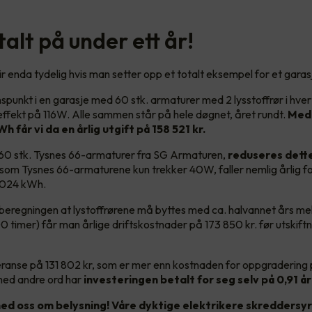
alt på under ett år!
ir enda tydelig hvis man setter opp et totalt eksempel for et gara
nspunkt i en garasje med 60 stk. armaturer med 2 lysstoffrør i hve
effekt på 116W. Alle sammen står på hele døgnet, året rundt.
Med 
Wh får vi da en årlig utgift på 158 521 kr.
l 60 stk. Tysnes 66-armaturer fra SG Armaturen,
reduseres dette
tsom
Tysnes 66-armaturene kun trekker 40W, faller nemlig årlig fo
1 024 kWh.
beregningen at lystoffrørene må byttes med ca. halvannet års m
0 timer) får man årlige driftskostnader på 173 850 kr. før utskift
feranse på 131 802 kr, som er mer enn kostnaden for oppgradering 
med andre ord har
investeringen betalt for seg selv på 0,91 år
ed oss om belysning! Våre dyktige elektrikere skreddersyr 