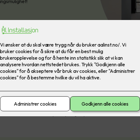
ringsmulighet!
nsene av RoHS-direktivet, som har til hensikt å begrense bruken 
stoffer, er at lysstoffrør avvikles.
e lysstoffrør har vært forbudt siden høsten 2023, og dermed er d
d før alle bedrifter må gjøre noe med belysning der lysstoffrør be
 Dette er noe du vil spare penger på over tid!