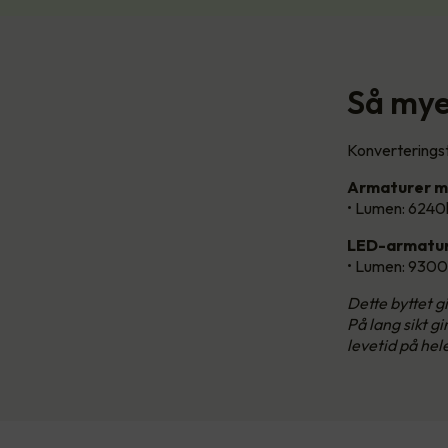
Så mye 
Konverteringst
Armaturer m
• Lumen: 6240
LED-armatur
• Lumen: 9300
Dette byttet 
På lang sikt g
levetid på hel