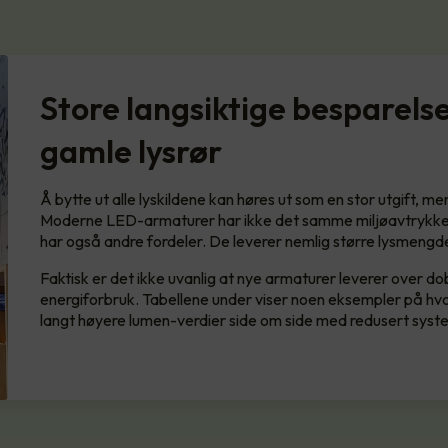
Store langsiktige besparelse
gamle lysrør
Å bytte ut alle lyskildene kan høres ut som en stor utgift, me
Moderne LED-armaturer har ikke det samme miljøavtrykket
har også andre fordeler. De leverer nemlig større lysmengd
Faktisk er det ikke uvanlig at nye armaturer leverer over do
energiforbruk. Tabellene under viser noen eksempler på hvo
langt høyere lumen-verdier side om side med redusert syst