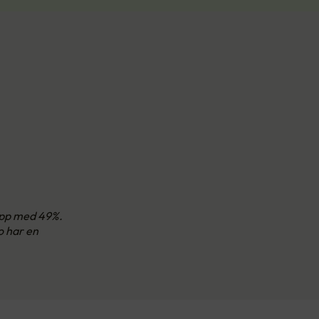
 opp med 49%.
o har en