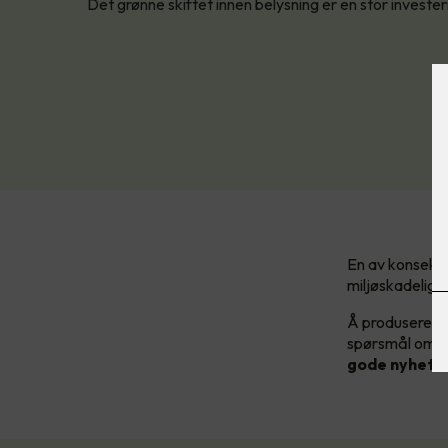
Det grønne skiftet innen belysning er en stor investe
En av konsekve
miljøskadelige 
Å produsere ny
spørsmål om ti
gode nyheten?