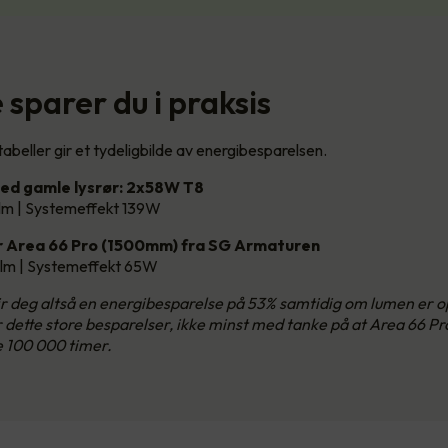
sparer du i praksis
abeller gir et tydeligbilde av energibesparelsen.
ed gamle lysrør: 2x58W T8
lm | Systemeffekt 139W
 Area 66 Pro (1500mm) fra SG Armaturen
lm | Systemeffekt 65W
gir deg altså en energibesparelse på 53% samtidig om lumen er
ir dette store besparelser, ikke minst med tanke på at Area 66 Pr
e 100 000 timer.