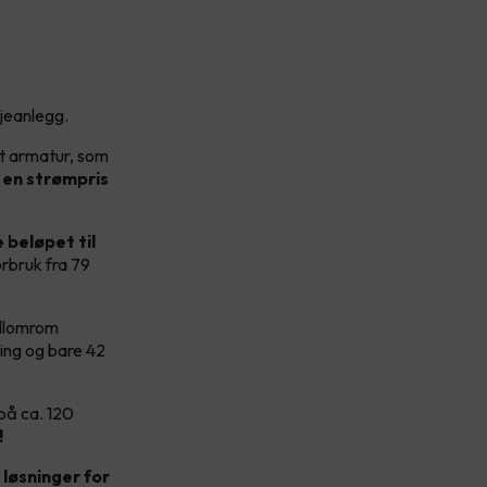
sjeanlegg.
rt armatur, som
en strømpris
 beløpet til
rbruk fra 79
ellomrom
ning og bare 42
på ca. 120
!
løsninger for