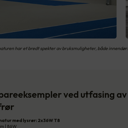
aturen har et bredt spekter av bruksmuligheter, både innendør
spareeksempler ved utfasing av
frør
atur med lysrør: 2x36W T8
lm | 86W