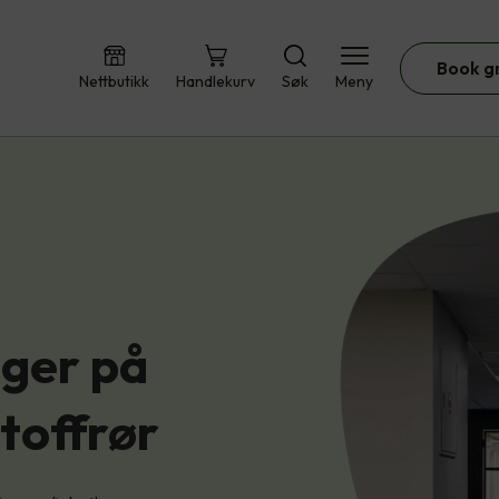
Book g
Nettbutikk
Handlekurv
Søk
Meny
nger på
toffrør