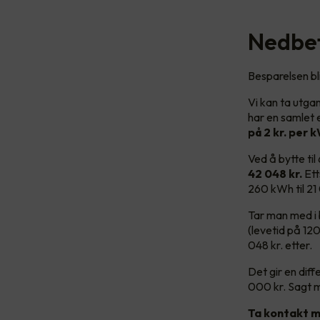
Nedbet
Besparelsen bl
Vi kan ta utga
har en samlet 
på 2 kr. per k
Ved å bytte ti
42 048 kr.
Et
260 kWh til 2
Tar man med i 
(levetid på 120
048 kr. etter.
Det gir en dif
000 kr. Sagt 
Ta kontakt m