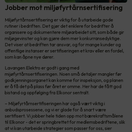
Jobber mot miljøfyrtårnsertifisering
Miljøfyrtårnsertifisering er viktig for å utarbeide gode
rutiner i bedriften. Det gjør det enklere for bedrifter å
organisere og dokumentere miljøarbeidet sitt, som både gir
miljøgevinster og kan gjøre dem mer konkurransedyktige.
Det viser at bedriften tar ansvar, og for mange kunder og
offentlige instanser er sertifiseringen et krav eller en fordel,
som kan åpne nye dører.
Lavangen Elektro er godt i gang med
mijøfyrtårnsertifiseringen. Noen små detaljer mangler før
godkjenningsorganet kan komme for inspeksjon, og planen
er å få det på plass før året er omme. Her har de fått god
bistand og oppfølging fra Elkonor sentralt.
– Miljøfyrtårnsertifiseringen har også vært viktig i
anbudsprosessene, og vi er glade for å snart være
sertifisert. Vi jobber hele tiden opp mot bærekraftsmålene
til Elkonor - det er springbrettet for medlemsbedriftene, slik
at vi kan utarbeide strategier som passer for oss, sier