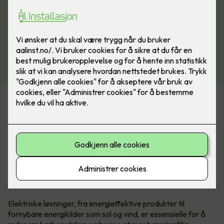
– Det har vært et klart fortrinn med
dokumentasjon fra Elkonor
Det er en økende etterspørsel etter grønne løsninger fra
både forbrukere og myndigheter. Det gjelder i stor grad for
elektrobransjen, som daglig implementerer bærekraftige
tiltak i sine produkter og tjenester. Lavangen Elektro er intet
unntak.
Elektriske løsninger, fra energieffektive produkter til
fornybare energikilder som sol og vind, er essensielle for å