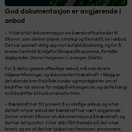
God dokumentasjon er avgjørende i
anbud
– Vi har brukt dokumentasjon om bærekraftsarbeidet til
Elkonor, som dekker planer, strategi og fremdrift, inn i anbud.
Det var spesielt viktig opp mot avfallshåndtering, og for å
levere i henhold til miljøfyrtårnspesifikasjonene, forteller
daglig leder
Daniel Helgesen
i Lavangen Elektro.
For å delta i grønne offentlige anbud, må man levere
miljøsertifiseringer og dokumentert bærekraft. I tillegg er
det økende krav fra både kunder og myndigheter om at
bedrifter tar ansvar for miljøpåvirkningen sin, og dette kan gi
små bedrifter et konkurransefortrinn.
– Bærekraft har 30 prosent å si i statlige anbud, og vi har
deltatt i et par anbud der bærekraft har vært avgjørende.
Da har vi brukt Elkonor sin dokumentasjon på bærekraft, og
det har telt positivt. Vi har aldri fått fratrekk på det vi har
levert, og ser at det har hjulpet oss fremover i prosessene,